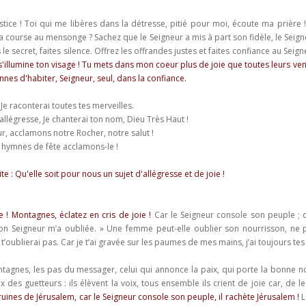
tice ! Toi qui me libères dans la détresse, pitié pour moi, écoute ma prière
 la course au mensonge ? Sachez que le Seigneur a mis à part son fidèle, le Seign
 le secret, faites silence. Offrez les offrandes justes et faites confiance au Se
s'illumine ton visage ! Tu mets dans mon coeur plus de joie que toutes leurs v
nnes d'habiter, Seigneur, seul, dans la confiance.
 Je raconterai toutes tes merveilles.
 allégresse, Je chanterai ton nom, Dieu Très Haut !
ur, acclamons notre Rocher, notre salut !
s hymnes de fête acclamons-le !
aite : Qu'elle soit pour nous un sujet d'allégresse et de joie !
te ! Montagnes, éclatez en cris de joie !
Car le Seigneur console son peuple ; 
n Seigneur m’a oubliée. » Une femme peut-elle oublier son nourrisson, ne p
 ne t’oublierai pas. Car je t’ai gravée sur les paumes de mes mains, j’ai toujours t
agnes, les pas du messager, celui qui annonce la paix, qui porte la bonne nouv
ix des guetteurs : ils élèvent la voix, tous ensemble ils crient de joie car, de 
, ruines de Jérusalem, car le Seigneur console son peuple, il rachète Jérusalem !
L