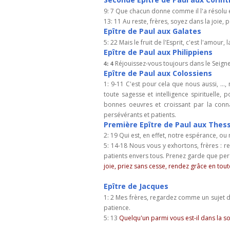
9: 7 Que chacun donne comme il l'a résolu e
13: 11 Au reste, frères, soyez dans la joie
Epître de Paul aux Galates
5: 22 Mais le fruit de l'Esprit, c'est l'amour, 
Epître de Paul aux Philippiens
Réjouissez-vous toujours dans le Seigneu
4: 4
Epître de Paul aux Colossiens
1: 9-11 C'est pour cela que nous aussi, …
toute sagesse et intelligence spirituelle,
bonnes oeuvres et croissant par la conna
persévérants et patients.
Première
Epître de Paul aux Thes
2: 19 Qui est, en effet, notre espérance, ou
5: 14-18 Nous vous y exhortons, frères : 
patients envers tous. Prenez garde que pers
joie, priez sans cesse, rendez grâce en tou
Epître de Jacques
1: 2 Mes frères, regardez comme un sujet d
patience.
5: 13
Quelqu'un parmi vous est-il dans la sou