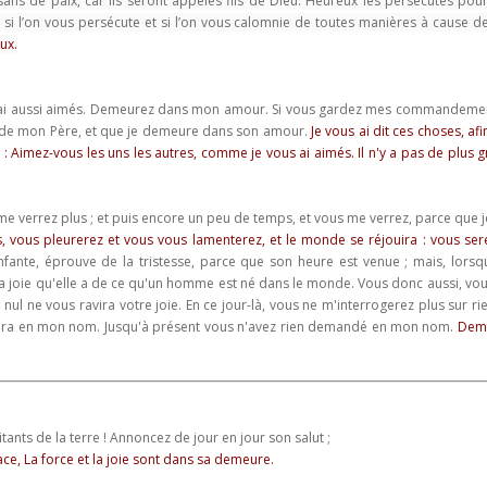
isans de paix,
car ils seront appelés fils de Dieu.
Heureux les persécutés pour 
, si l’on vous persécute et si l’on vous calomnie de toutes manières à cause 
ux.
s ai aussi aimés. Demeurez dans mon amour. Si vous gardez mes commandem
de mon Père, et que je demeure dans son amour.
Je vous ai dit ces choses, af
 Aimez-vous les uns les autres, comme je vous ai aimés.
Il n'y a pas de plus
e verrez plus ; et puis encore un peu de temps, et vous me verrez, parce que je
dis, vous pleurerez et vous vous lamenterez, et le monde se réjouira : vous sere
fante, éprouve de la tristesse, parce que son heure est venue ; mais, lorsqu'
 la joie qu'elle a de ce qu'un homme est né dans le monde.
Vous donc aussi, vous
 nul ne vous ravira votre joie. En ce jour-là, vous ne m'interrogerez plus sur rien
nera en mon nom. Jusqu'à présent vous n'avez rien demandé en mon nom.
Dema
ants de la terre ! Annoncez de jour en jour son salut ;
ace, La force et la joie sont dans sa demeure.