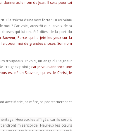
lui donneras le nom de Jean. Il sera pour toi
it. Elle s'écria d'une voix forte : Tu es bénie
 moi ? Car voici, aussitôt que la voix de ta
s choses qui lui ont été dites de la part du
Sauveur, Parce qu'il a jeté les yeux sur la
 a fait pour moi de grandes choses. Son nom
urs troupeaux. Et voici, un ange du Seigneur
 Ne craignez point ;
car je vous annonce une
ous est né un Sauveur, qui est le Christ, le
nfant avec Marie, sa mère, se prosternèrent et
 héritage.
Heureux les affligés,
car ils seront
obtiendront miséricorde. Heureux les cœurs