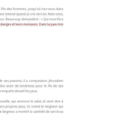
 ! Fils des hommes, jusqu'où irez-vous dans
eur entend quand je crie vers lui. Mais vous,
igneur. Beaucoup demandent : « Qui nous fera
endanges et leurs moissons. Dans la paix moi
de ses pauvres, il a compassion. Jérusalem
lus avoir de tendresse pour le fils de ses
es remparts devant les yeux.
elle, qui annonce le salut, et vient dire à
leurs propres yeux, ils voient le Seigneur qui
e Seigneur a montré la sainteté de son bras