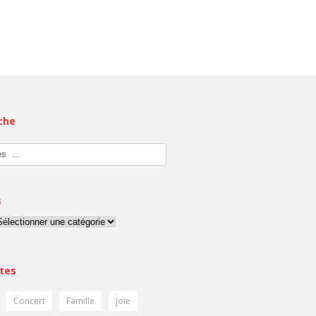
che
s
tes
Concert
Famille
Joie