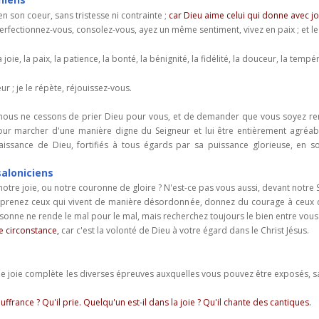
n son coeur, sans tristesse ni contrainte ;
car Dieu aime celui qui donne avec jo
, perfectionnez-vous, consolez-vous, ayez un même sentiment, vivez en paix ; et l
la joie, la paix, la patience, la bonté, la bénignité, la fidélité, la douceur, la temp
r ; je le répète, réjouissez-vous.
, nous ne cessons de prier Dieu pour vous, et de demander que vous soyez re
 pour marcher d'une manière digne du Seigneur et lui être entièrement agréab
issance de Dieu, fortifiés à tous égards par sa puissance glorieuse, en s
saloniciens
 notre joie, ou notre couronne de gloire ? N'est-ce pas vous aussi, devant notre
reprenez ceux qui vivent de manière désordonnée, donnez du courage à ceux qu
onne ne rende le mal pour le mal, mais recherchez toujours le bien entre vous 
te circonstance,
car c'est la volonté de Dieu à votre égard dans le Christ Jésus.
e joie complète les diverses épreuves auxquelles vous pouvez être exposés, sa
ffrance ? Qu'il prie. Quelqu'un est-il dans la joie ? Qu'il chante des cantiques.