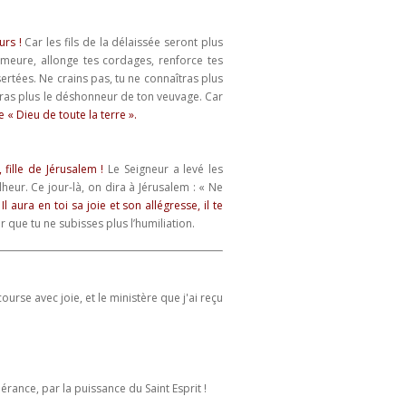
eurs !
Car les fils de la délaissée seront plus
demeure, allonge tes cordages, renforce tes
ertées. Ne crains pas, tu ne connaîtras plus
leras plus le déshonneur de ton veuvage. Car
e « Dieu de toute la terre ».
, fille de Jérusalem !
Le Seigneur a levé les
alheur. Ce jour-là, on dira à Jérusalem : « Ne
Il aura en toi sa joie et son allégresse, il te
ur que tu ne subisses plus l’humiliation.
rse avec joie, et le ministère que j'ai reçu
rance, par la puissance du Saint Esprit !