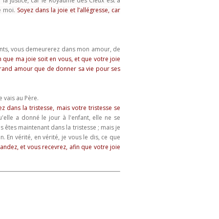
la justice,
car le Royaume des Cieux est à
de moi.
Soyez dans la joie et l’allégresse, car
ents, vous demeurerez dans mon amour, de
in que ma joie soit en vous, et que votre joie
 grand amour que de donner sa vie pour ses
 vais au Père.
z dans la tristesse, mais votre tristesse se
elle a donné le jour à l'enfant, elle ne se
 êtes maintenant dans la tristesse ; mais je
. En vérité, en vérité, je vous le dis, ce que
ndez, et vous recevrez, afin que votre joie