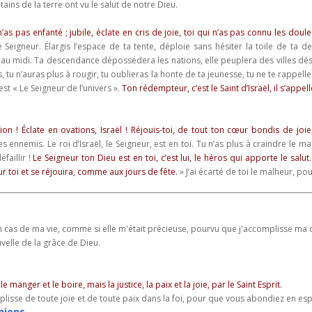
tains de la terre ont vu le salut de notre Dieu.
n’as pas enfanté ; jubile, éclate en cris de joie, toi qui n’as pas connu les doul
e Seigneur. Élargis l’espace de ta tente, déploie sans hésiter la toile de ta 
 au midi. Ta descendance dépossédera les nations, elle peuplera des villes dés
, tu n’auras plus à rougir, tu oublieras la honte de ta jeunesse, tu ne te rappel
est « Le Seigneur de l’univers ».
Ton rédempteur, c’est le Saint d’Israël, il s’appell
Sion ! Éclate en ovations, Israël ! Réjouis-toi, de tout ton cœur bondis de joie
es ennemis. Le roi d’Israël, le Seigneur, est en toi. Tu n’as plus à craindre le m
faillir !
Le Seigneur ton Dieu est en toi, c’est lui, le héros qui apporte le salut. 
r toi et se réjouira, comme aux jours de fête.
» J’ai écarté de toi le malheur, po
cas de ma vie, comme si elle m'était précieuse, pourvu que j'accomplisse ma cou
velle de la grâce de Dieu.
 manger et le boire, mais la justice, la paix et la joie, par le Saint Esprit.
lisse de toute joie et de toute paix dans la foi, pour que vous abondiez en espé
hiens