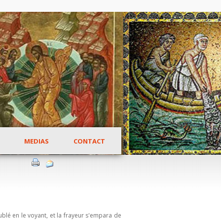
MEDIAS
CONTACT
ublé en le voyant, et la frayeur s'empara de