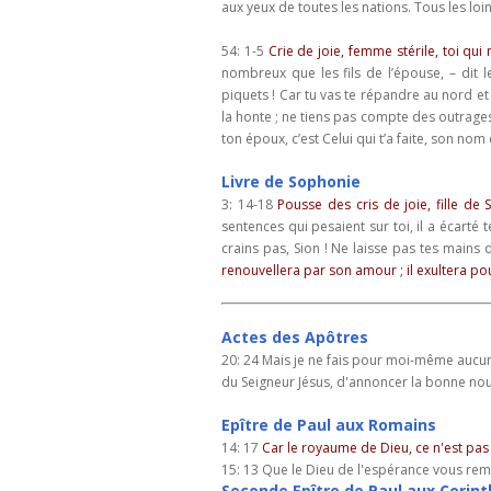
aux yeux de toutes les nations. Tous les loin
54: 1-5
Crie de joie, femme stérile, toi qui 
nombreux que les fils de l’épouse, – dit l
piquets ! Car tu vas te répandre au nord et
la honte ; ne tiens pas compte des outrages
ton époux, c’est Celui qui t’a faite, son nom 
Livre de Sophonie
3: 14-18
Pousse des cris de joie, fille de 
sentences qui pesaient sur toi, il a écarté t
crains pas, Sion ! Ne laisse pas tes mains dé
renouvellera par son amour ; il exultera pou
Actes des Apôtres
20: 24 Mais je ne fais pour moi-même aucun 
du Seigneur Jésus, d'annoncer la bonne nou
Epître de Paul aux Romains
14: 17
Car le royaume de Dieu, ce n'est pas le
15: 13 Que le Dieu de l'espérance vous remp
Seconde
Epître de Paul aux Corint