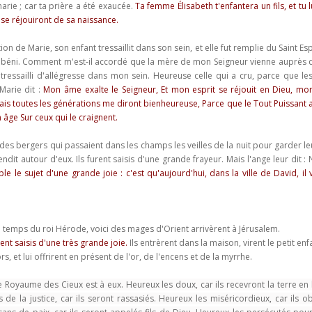
charie ; car ta prière a été exaucée.
Ta femme Élisabeth t'enfantera un fils, et tu 
s se réjouiront de sa naissance.
on de Marie, son enfant tressaillit dans son sein, et elle fut remplie du Saint Espr
st béni. Comment m'est-il accordé que la mère de mon Seigneur vienne auprès de
 tressailli d'allégresse dans mon sein. Heureuse celle qui a cru, parce que le
Marie dit :
Mon âme exalte le Seigneur, Et mon esprit se réjouit en Dieu, mon 
ais toutes les générations me diront bienheureuse, Parce que le Tout Puissant
 âge Sur ceux qui le craignent.
, des bergers qui passaient dans les champs les veilles de la nuit pour garder le
endit autour d'eux. Ils furent saisis d'une grande frayeur. Mais l'ange leur dit :
e le sujet d'une grande joie : c'est qu'aujourd'hui, dans la ville de David, il v
u temps du roi Hérode, voici des mages d'Orient arrivèrent à Jérusalem.
rent saisis d'une très grande joie.
Ils entrèrent dans la maison, virent le petit e
ors, et lui offrirent en présent de l'or, de l'encens et de la myrrhe.
le Royaume des Cieux est à eux.
Heureux les doux,
car ils recevront la terre en
 de la justice,
car ils seront rassasiés.
Heureux les miséricordieux,
car ils 