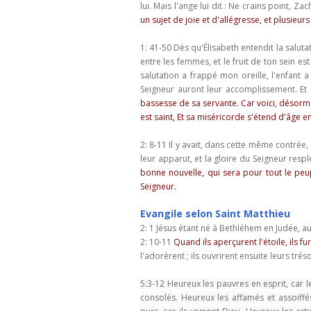
lui. Mais l'ange lui dit : Ne crains point, Za
un sujet de joie et d'allégresse, et plusieur
1: 41-50 Dès qu'Élisabeth entendit la salutati
entre les femmes, et le fruit de ton sein e
salutation a frappé mon oreille, l'enfant a
Seigneur auront leur accomplissement. Et 
bassesse de sa servante. Car voici, désorm
est saint, Et sa miséricorde s'étend d'âge en
2: 8-11 Il y avait, dans cette même contrée
leur apparut, et la gloire du Seigneur respl
bonne nouvelle, qui sera pour tout le peupl
Seigneur.
Evangile selon Saint Matthieu
2: 1 Jésus étant né à Bethléhem en Judée, a
2: 10-11
Quand ils aperçurent l'étoile, ils fu
l'adorèrent ; ils ouvrirent ensuite leurs trés
5:3-12 Heureux les pauvres en esprit,
car 
consolés.
Heureux les affamés et assoiffés