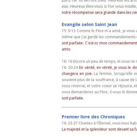
purs, car ils verront Dieu.
Heureux les art
eux.
Heureux êtes-vous si l’on vous insulte
votre récompense sera grande dans les cie
Evangile selon Saint Jean
15: 9-13 Comme le Père m'a aimé, je vou
même que j'ai gardé les commandements 
soit parfaite.
C'est ici mon commandement :
amis.
16: 16 Encore un peu de temps, et vous ne m
16: 20-24
En vérité, en vérité, je vous le 
changera en joie.
La femme, lorsqu'elle en
souvient plus de la souffrance, à cause de
vous reverrai, et votre coeur se réjouira, et
vous demanderez au Père, il vous le don
soit parfaite.
Premier livre des Chroniques
16: 23-27 Chantez à l'Éternel,
vous tous habit
La majesté et la splendeur sont devant sa f