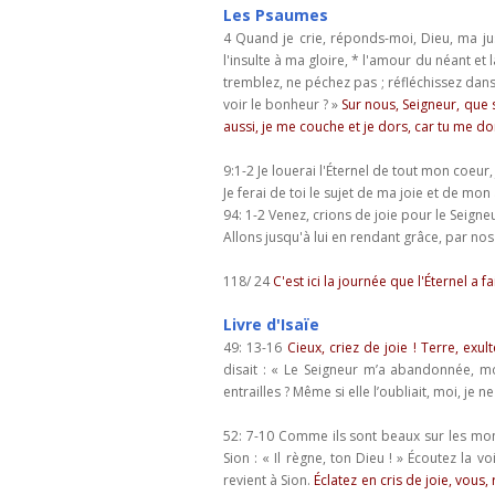
Les Psaumes
4
Quand je crie, réponds-moi, Dieu, ma jus
l'insulte à ma gloire, * l'amour du néant et
tremblez, ne péchez pas ; réfléchissez dans
voir le bonheur ? »
Sur nous, Seigneur, que 
aussi, je me couche et je dors, car tu me do
9:1-2 Je louerai l'Éternel de tout mon coeur,
Je ferai de toi le sujet de ma joie et de mon
94: 1-2
Venez, crions de joie pour le Seigne
Allons jusqu'à lui en rendant grâce, par no
118/ 24
C'est ici la journée que l'Éternel a f
Livre d'Isaïe
49: 13-16
Cieux, criez de joie ! Terre, exul
disait : « Le Seigneur m’a abandonnée, mo
entrailles ? Même si elle l’oubliait, moi, je
52: 7-10 Comme ils sont beaux sur les mont
Sion : « Il règne, ton Dieu ! » Écoutez la vo
revient à Sion.
Éclatez en cris de joie, vous